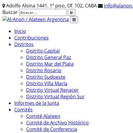
Adolfo Alsina 1441. 1º piso, Of. 102, CABA
info@alanon.
Buscar
Inicio
Contribuciones
Distritos
Distrito Capital
Distrito General Paz
Distrito Mar del Plata
Distrito Rosario
Distrito Sudoeste
Distrito Villa María
Distrito Virtual Renacer
Distrito Virtual Región Sur
Informes de la Junta
Comités
Comité Alateen
Comité de Archivo Histórico
Comité de Conferencia