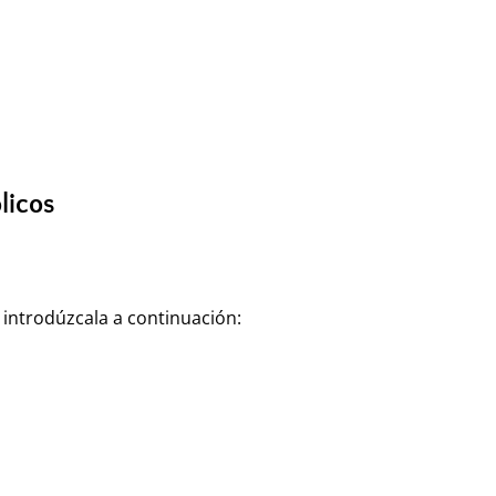
licos
 introdúzcala a continuación: