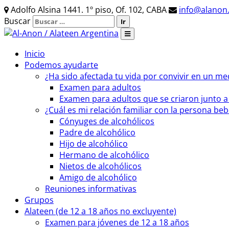
Adolfo Alsina 1441. 1º piso, Of. 102, CABA
info@alanon.
Buscar
Inicio
Podemos ayudarte
¿Ha sido afectada tu vida por convivir en un me
Examen para adultos
Examen para adultos que se criaron junto 
¿Cuál es mi relación familiar con la persona be
Cónyuges de alcohólicos
Padre de alcohólico
Hijo de alcohólico
Hermano de alcohólico
Nietos de alcohólicos
Amigo de alcohólico
Reuniones informativas
Grupos
Alateen (de 12 a 18 años no excluyente)
Examen para jóvenes de 12 a 18 años