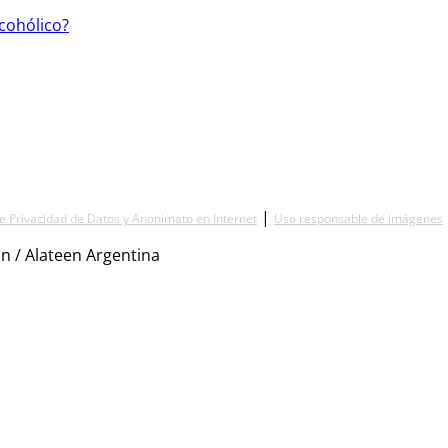
lcohólico?
|
de Privacidad de Datos y Anonimato en Internet
Uso responsable de imágenes
n / Alateen Argentina